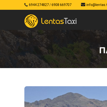
6944 274827
/
6908 669707
info@lentas.
Π