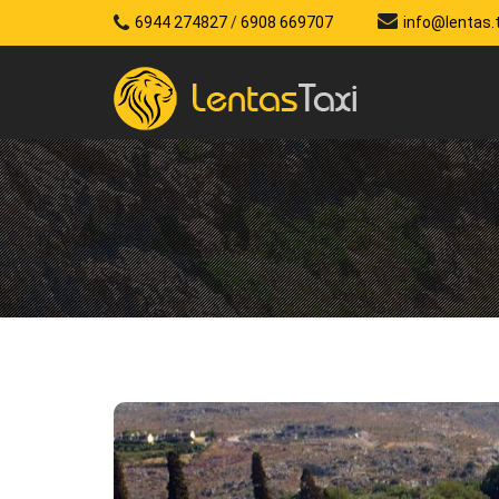
6944 274827
/
6908 669707
info@lentas.