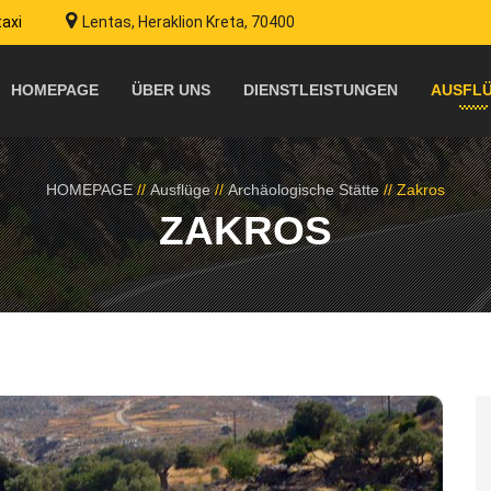
taxi
Lentas, Heraklion Kreta, 70400
HOMEPAGE
ÜBER UNS
DIENSTLEISTUNGEN
AUSFL
HOMEPAGE
//
Ausflüge
//
Archäologische Stätte
//
Zakros
ZAKROS