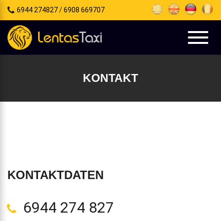
6944 274827
/
6908 669707
e
tion
Toggl
naviga
KONTAKT
KONTAKTDATEN
6944 274 827