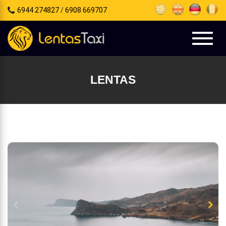
6944 274827
/
6908 669707
e
tion
Toggl
naviga
LENTAS