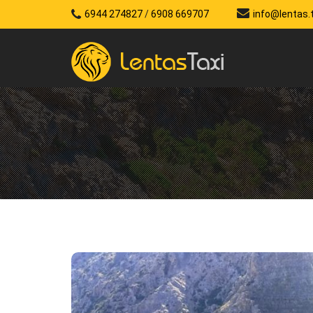
6944 274827
/
6908 669707
info@lentas.