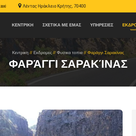
taxi
Λέντας Ηράκλειο Κρήτης, 70400
ΚΕΝΤΡΙΚΗ
ΣΧΕΤΙΚΑ ΜΕ ΕΜΑΣ
ΥΠΗΡΕΣΙΕΣ
ΕΚΔΡ
Κεντρικη
//
Εκδρομες
//
Φυσικα τοπια
//
Φαράγγι Σαρακίνας
ΦΑΡΆΓΓΙ ΣΑΡΑΚΊΝΑΣ