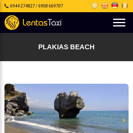
6944 274827
/
6908 669707
e
tion
Toggl
naviga
PLAKIAS BEACH