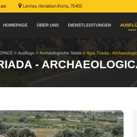
taxi
Lentas, Heraklion Kreta, 70400
HOMEPAGE
ÜBER UNS
DIENSTLEISTUNGEN
AUSFL
EPAGE
//
Ausflüge
//
Archäologische Stätte
//
Agia Triada - Archaeologic
RIADA - ARCHAEOLOGIC