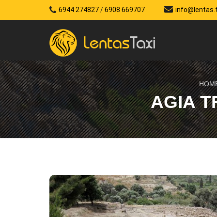
6944 274827
/
6908 669707
info@lentas.
HOM
AGIA T